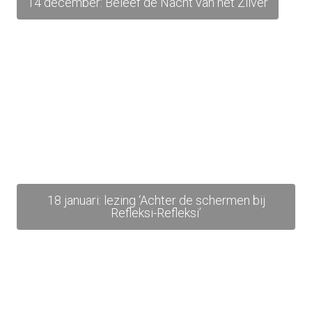
14 december: Beleef de Nacht van het Zilver
18 januari: lezing ‘Achter de schermen bij
Refleksi-Refleksi’