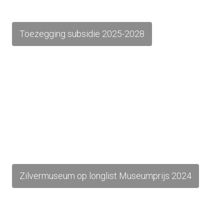
Toezegging subsidie 2025-2028
Zilvermuseum op longlist Museumprijs 2024