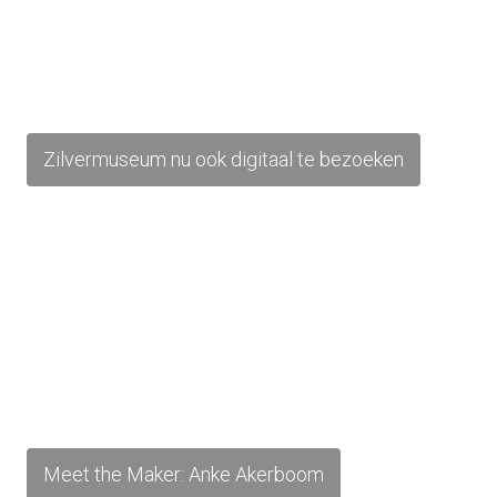
Zilvermuseum nu ook digitaal te bezoeken
Meet the Maker: Anke Akerboom