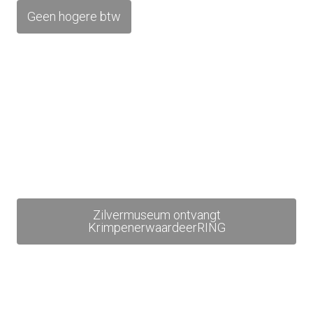
Geen hogere btw
Zilvermuseum ontvangt
KrimpenerwaardeerRING