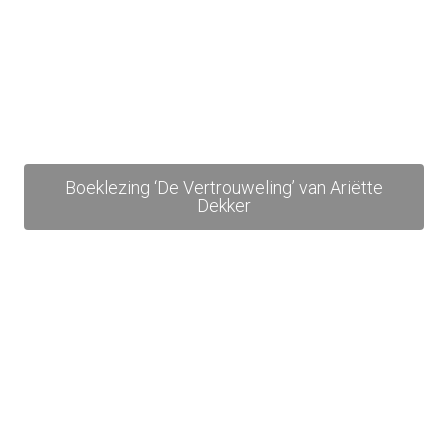
Boeklezing ‘De Vertrouweling’ van Ariëtte
Dekker