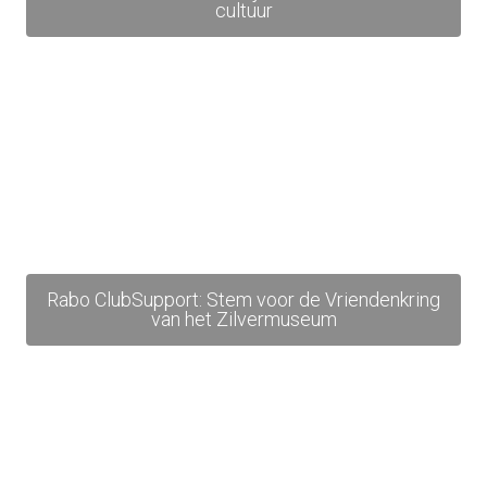
cultuur
Rabo ClubSupport: Stem voor de Vriendenkring
van het Zilvermuseum