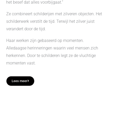
het besef dat alles
voorbijgaat.”
Ze combineert
schilderijen
met zilveren objecten. Het
schilderwerk verstilt de tijd. Terwijl het zilver juist
verandert door de tijd.
Haar werken
zijn gebaseerd op
momenten
.
Alledaagse
herinneringen
waarin veel mensen zich
herkennen
. Door te
schilderen
legt ze de vluchtige
momenten
vast.
Lees meer