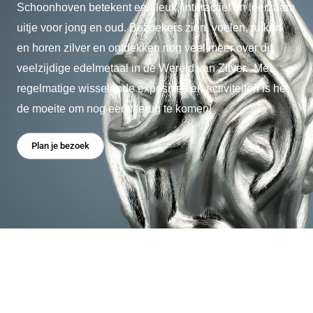
Schoonhoven betekent een leuk, interactief en leerzaam
uitje voor jong en oud. Bezoekers zien, voelen, ruiken
en horen zilver en ontdekken nog veel meer over dit
veelzijdige edelmetaal in de Wereld van Zilver. Met
regelmatige wisselende exposities en activiteiten is het
de moeite om nog eens terug te komen!
Plan je bezoek