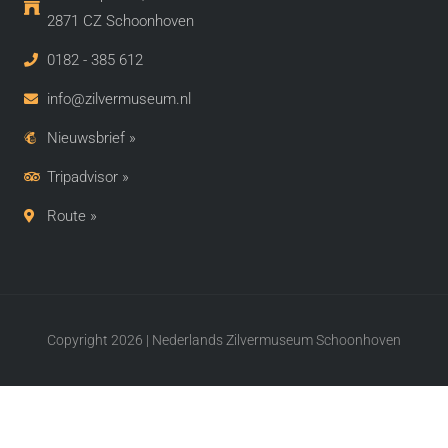
2871 CZ Schoonhoven​
0182 - 385 612
info@zilvermuseum.nl
Nieuwsbrief »
Tripadvisor »
Route »
Copyright 2026 | Nederlands Zilvermuseum Schoonhoven