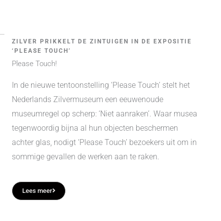
ZILVER PRIKKELT DE ZINTUIGEN IN DE EXPOSITIE
‘PLEASE TOUCH’
Please Touch!
In de nieuwe tentoonstelling ‘Please Touch’ stelt het
Nederlands Zilvermuseum een eeuwenoude
museumregel op scherp: ‘Niet aanraken’. Waar musea
tegenwoordig bijna al hun objecten beschermen
achter glas, nodigt ‘Please Touch’ bezoekers uit om in
sommige gevallen de werken aan te raken.
Lees meer