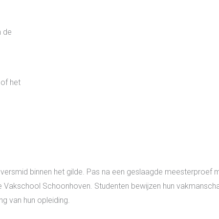
n de
 of het
ilversmid binnen het gilde. Pas na een geslaagde meesterproef m
an de Vakschool Schoonhoven. Studenten bewijzen hun vakmansch
ing van hun opleiding.