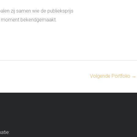
en zij samen wie de publieksprijs
ter moment bekendgemaakt.
Volgende Portfolio
→
atie: