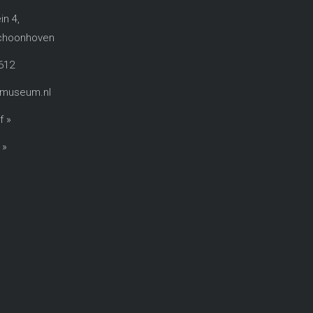
in 4,
choonhoven​
612
rmuseum.nl
f »
 »