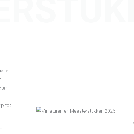
ERSTUK
viteit
e
kten
rp tot
at