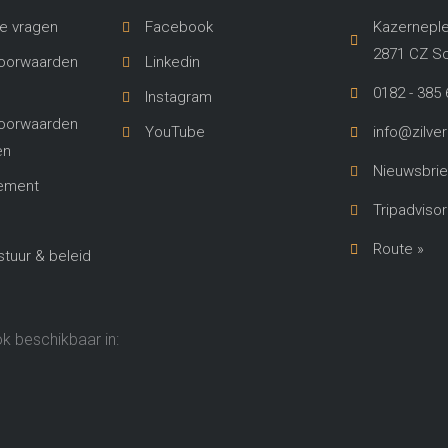
e vragen
Facebook
Kazerneple
2871 CZ S
oorwaarden
Linkedin
0182 - 385 
Instagram
oorwaarden
YouTube
info@zilve
en
Nieuwsbrie
lement
Tripadvisor
Route »
uur & beleid
ok beschikbaar in: