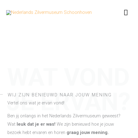
Ga
Hoo
naar
de
inhoud
WAT VOND
JE ERVAN?
WIJ ZIJN BENIEUWD NAAR JOUW MENING
Vertel ons wat je ervan vond!
Ben jij onlangs in het Nederlands Zilvermuseum geweest?
Wat
leuk dat je er was!
We zijn benieuwd hoe je jouw
bezoek hebt ervaren en horen
graag jouw mening.