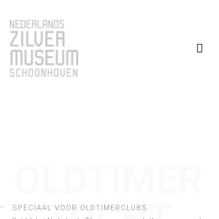
Ga
Hoo
naar
de
inhoud
OLDTIMER
SPECIAAL VOOR OLDTIMERCLUBS