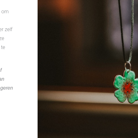
n om
r zelf
ze
 te
f
van
ngeren