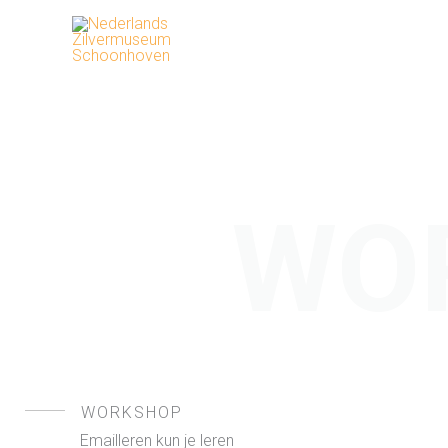
Ga
naar
de
inhoud
WO
WORKSHOP
Emailleren kun je leren