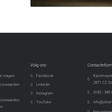
Volg ons:
Contactinform
e vragen
Facebook
Kazerneple
2871 CZ S
oorwaarden
Linkedin
0182 - 385 
Instagram
oorwaarden
YouTube
info@zilve
en
Nieuwsbrie