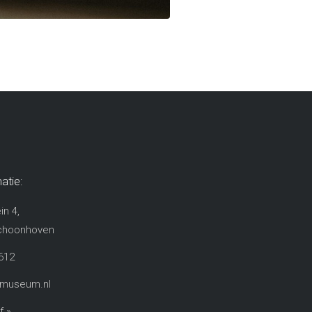
atie:
in 4,
choonhoven​
612
rmuseum.nl
f »