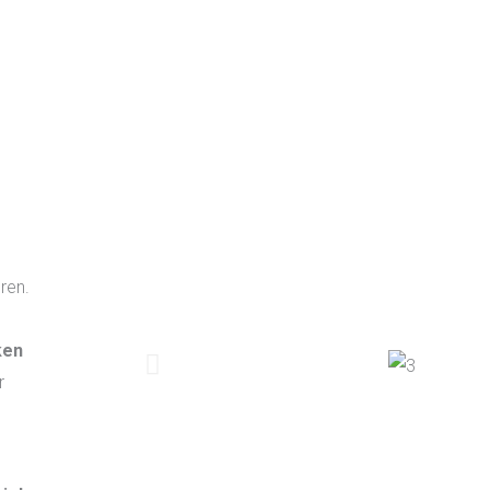
ren.
ken
r