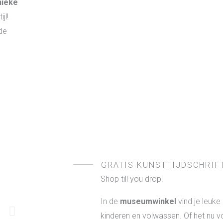
nieke
jl!
de
GRATIS KUNSTTIJDSCHRIF
Shop till you drop!
In de
museumwinkel
vind je leuke
kinderen en volwassen. Of het nu vo