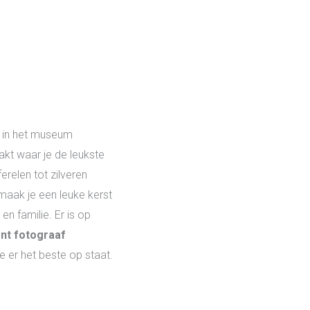
r in het museum
t waar je de leukste
erelen tot zilveren
 maak je een leuke kerst
en familie. Er is op
nt fotograaf
e er het beste op staat.