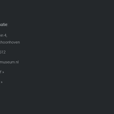
atie:
in 4,
choonhoven​
612
rmuseum.nl
f »
 »