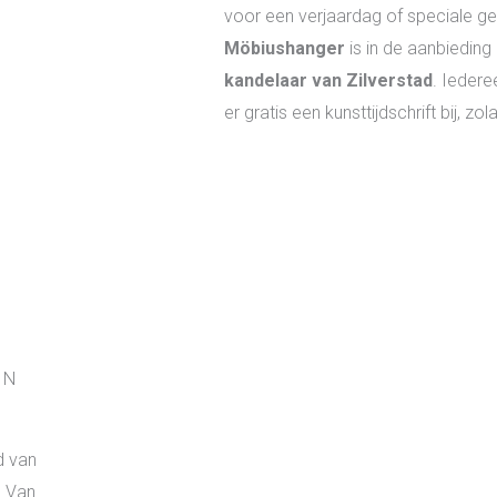
voor een verjaardag of speciale ge
Möbiushanger
is in de aanbiedin
kandelaar van Zilverstad
. Iedere
er gratis een kunsttijdschrift bij, z
ON
d van
n Van