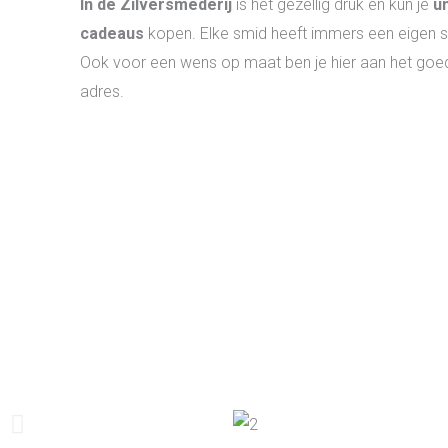
In de Zilversmederij
is het gezellig druk en kun je
u
cadeaus
kopen. Elke smid heeft immers een eigen sti
Ook voor een wens op maat ben je hier aan het goe
adres.