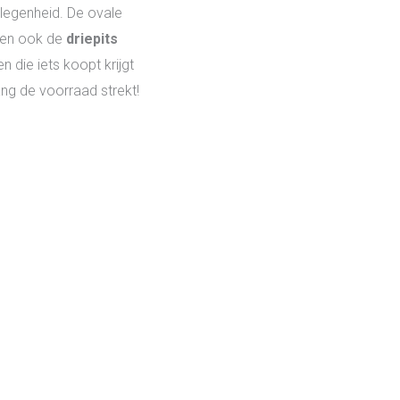
legenheid. De ovale
g en ook de
driepits
en die iets koopt krijgt
olang de voorraad strekt!