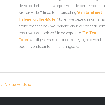
de Velde hebben ontworpen voor de beroemde fami
Kröller-Müller? In de tentoonstelling
‘
Aan tafel met
Helene Kröller-Müller
’
tonen we deze unieke items.
stond vroeger ook wel bekend als zilver voor de arme
maar was dat ook zo? In de expositie
‘
Tin Ten
Toon
‘
wordt je verrast door de veelzijdigheid van tin,
bodemvondsten tot hedendaagse kunst.
←
Vorige Portfolio