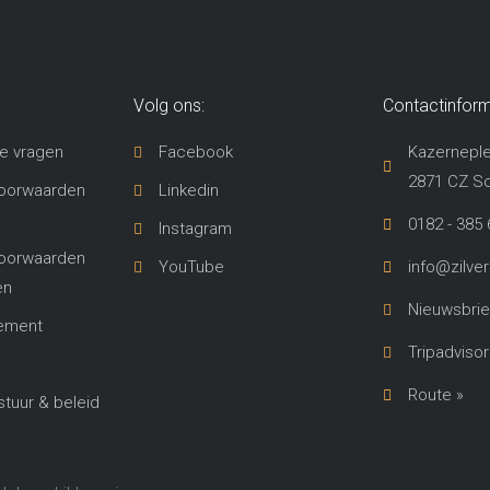
Volg ons:
Contactinform
e vragen
Facebook
Kazerneple
2871 CZ S
oorwaarden
Linkedin
0182 - 385 
Instagram
oorwaarden
YouTube
info@zilve
en
Nieuwsbrie
lement
Tripadvisor
Route »
uur & beleid