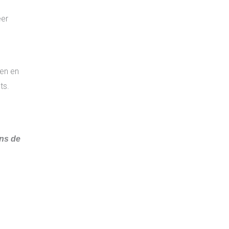
eer
pen en
ts.
e
ens de