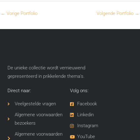
←
Vorige Portfolio
Volgende Portfolio
→
De unieke collectie wordt vernieuwend
gepresenteerd in prikkelende thema’s​.
Direct naar:
Volg ons:
Veelgestelde vragen
Facebook
Algemene voorwaarden
Linkedin
bezoekers
Instagram
Algemene voorwaarden
YouTube