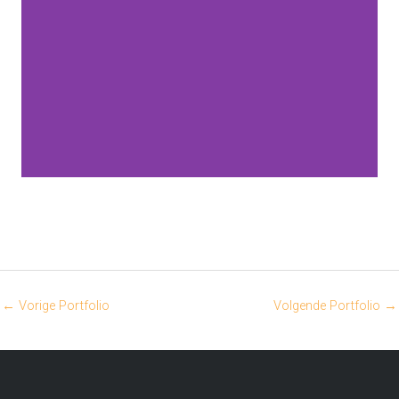
←
Vorige Portfolio
Volgende Portfolio
→