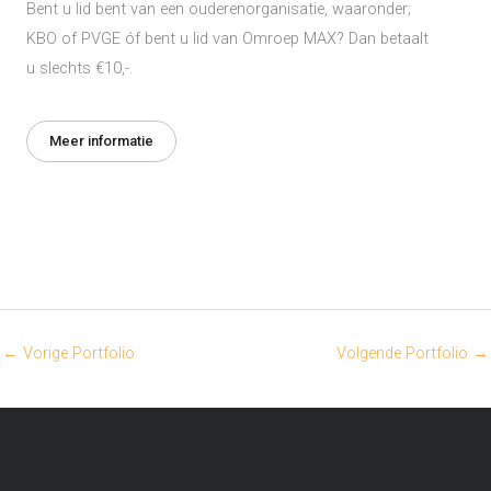
Bent u lid bent van een ouderenorganisatie, waaronder;
KBO of PVGE óf bent u lid van Omroep MAX? Dan betaalt
u slechts €10,-.
Meer informatie
←
Vorige Portfolio
Volgende Portfolio
→