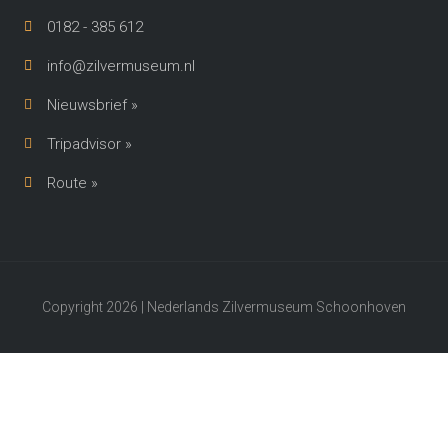
0182 - 385 612
info@zilvermuseum.nl
Nieuwsbrief »
Tripadvisor »
Route »
Copyright 2026 | Nederlands Zilvermuseum Schoonhoven