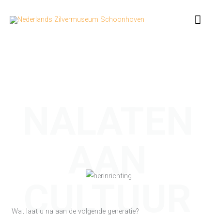
Ga
Hoo
naar
de
inhoud
NALATEN
AAN
CULTUUR
Wat laat u na aan de volgende generatie?