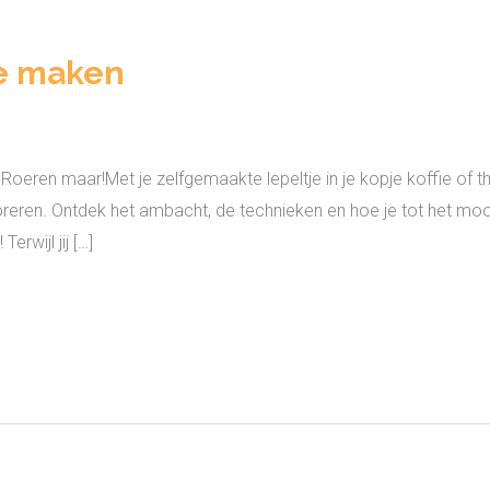
e maken
eren maar!Met je zelfgemaakte lepeltje in je kopje koffie of the
oreren. Ontdek het ambacht, de technieken en hoe je tot het moo
erwijl jij […]