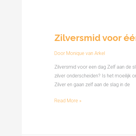
Zilversmid
voor
Zilversmid voor é
één
dag
Door
Monique van Arkel
Zilversmid voor een dag Zelf aan de s
zilver onderscheiden? Is het moeilij
Zilver en gaan zelf aan de slag in de
Read More »