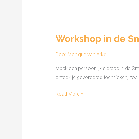
Workshop
in
Workshop in de S
de
Smederij
Door
Monique van Arkel
Maak een persoonlijk sieraad in de S
ontdek je gevorderde technieken, zoal
Read More »