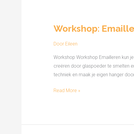
Workshop:
Emailleren
Workshop: Emaille
kun
je
Door
Eileen
leren
Workshop Workshop Emailleren kun je l
creëren door glaspoeder te smelten e
techniek en maak je eigen hanger doo
Read More »