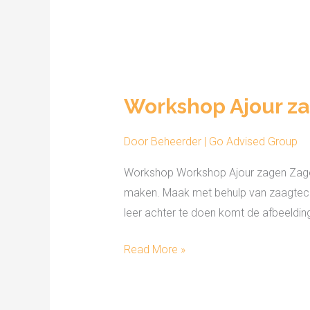
Workshop
Ajour
Workshop Ajour z
zagen
Door
Beheerder | Go Advised Group
Workshop Workshop Ajour zagen Zagen in 
maken. Maak met behulp van zaagtechni
leer achter te doen komt de afbeeldin
Read More »