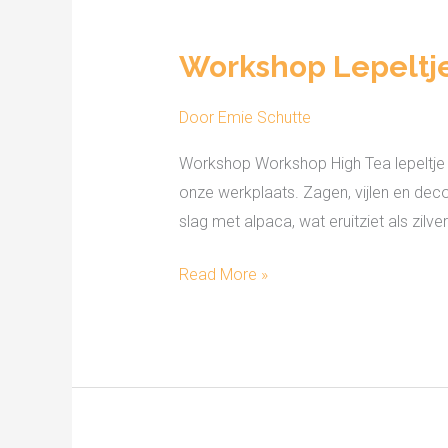
Workshop
Lepeltje
Workshop Lepeltj
maken
Door
Emie Schutte
Workshop Workshop High Tea lepeltje Ro
onze werkplaats. Zagen, vijlen en dec
slag met alpaca, wat eruitziet als zilver! T
Read More »