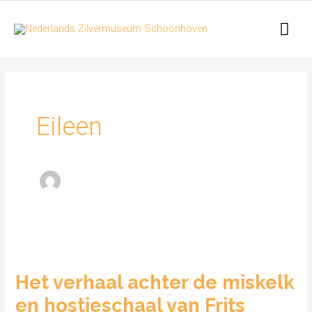
Ga
Hoo
naar
de
inhoud
Eileen
Het
verhaal
Het verhaal achter de miskelk
achter
en hostieschaal van Frits
de