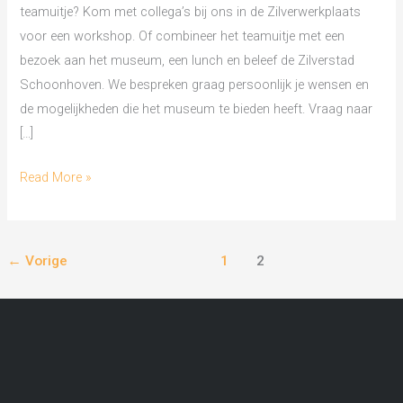
teamuitje? Kom met collega’s bij ons in de Zilverwerkplaats
voor een workshop. Of combineer het teamuitje met een
bezoek aan het museum, een lunch en beleef de Zilverstad
Schoonhoven. We bespreken graag persoonlijk je wensen en
de mogelijkheden die het museum te bieden heeft. Vraag naar
[…]
Read More »
←
Vorige
1
2