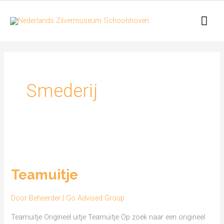
Ga
Hoo
naar
de
inhoud
Smederij
Teamuitje
Teamuitje
Door
Beheerder | Go Advised Group
Teamuitje Origineel uitje Teamuitje Op zoek naar een origineel