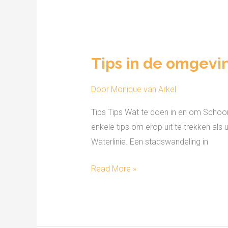
Tips
in
Tips in de omgevi
de
omgeving
Door
Monique van Arkel
Tips Tips Wat te doen in en om Schoon
enkele tips om erop uit te trekken al
Waterlinie. Een stadswandeling in
Read More »