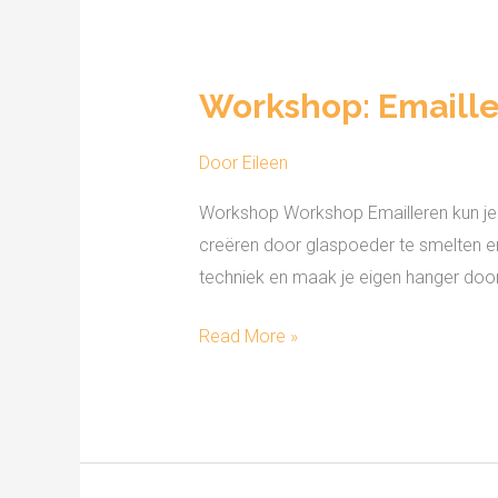
Workshop:
Emailleren
Workshop: Emaille
kun
je
Door
Eileen
leren
Workshop Workshop Emailleren kun je l
creëren door glaspoeder te smelten e
techniek en maak je eigen hanger doo
Read More »