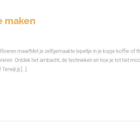
e maken
eren maar!Met je zelfgemaakte lepeltje in je kopje koffie of the
oreren. Ontdek het ambacht, de technieken en hoe je tot het moo
erwijl jij […]