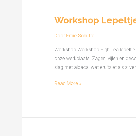
Workshop
Lepeltje
Workshop Lepeltj
maken
Door
Emie Schutte
Workshop Workshop High Tea lepeltje Ro
onze werkplaats. Zagen, vijlen en dec
slag met alpaca, wat eruitziet als zilver! T
Read More »