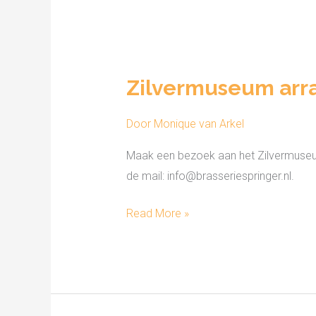
Zilvermuseum
arrangement
Zilvermuseum arr
Brasserie
Springer
Door
Monique van Arkel
Maak een bezoek aan het Zilvermuseum 
de mail: info@brasseriespringer.nl.
Read More »