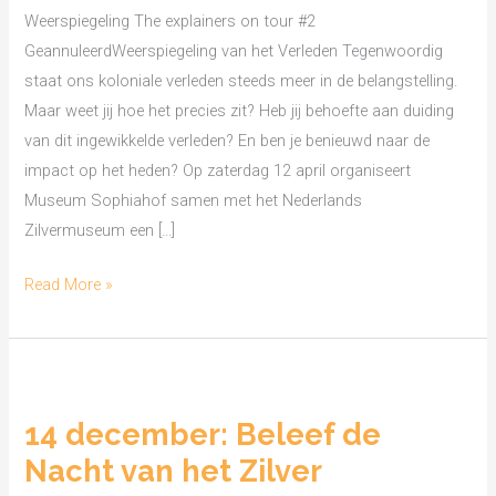
–
Weerspiegeling The explainers on tour #2
Zilvermuseum
GeannuleerdWeerspiegeling van het Verleden Tegenwoordig
staat ons koloniale verleden steeds meer in de belangstelling.
Maar weet jij hoe het precies zit? Heb jij behoefte aan duiding
van dit ingewikkelde verleden? En ben je benieuwd naar de
impact op het heden? Op zaterdag 12 april organiseert
Museum Sophiahof samen met het Nederlands
Zilvermuseum een […]
Read More »
14
december:
14 december: Beleef de
Beleef
Nacht van het Zilver
de
Nacht