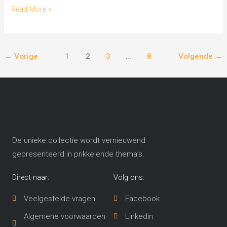
Read More »
←
Vorige
1
2
3
…
8
Volgende
→
De unieke collectie wordt vernieuwend
gepresenteerd in prikkelende thema’s​.
Direct naar:
Volg ons:
Veelgestelde vragen
Facebook
Algemene voorwaarden
Linkedin