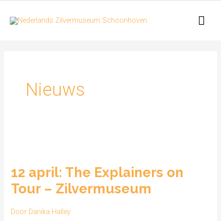
Ga
Hoo
naar
de
inhoud
Nieuws
12
april:
12 april: The Explainers on
The
Tour – Zilvermuseum
Explainers
on
Door
Danika Halley
Tour