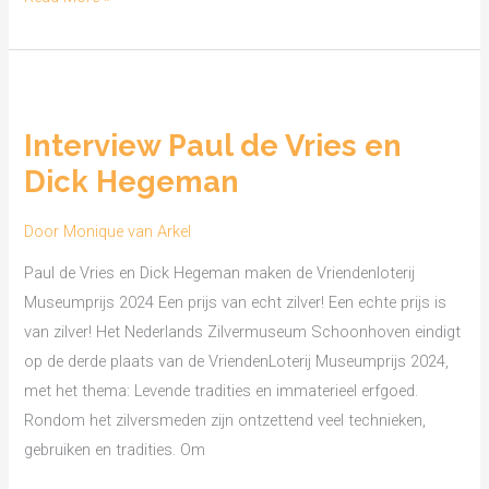
Interview
Paul
Interview Paul de Vries en
de
Dick Hegeman
Vries
en
Door
Monique van Arkel
Dick
Hegeman
Paul de Vries en Dick Hegeman maken de Vriendenloterij
Museumprijs 2024 Een prijs van echt zilver! Een echte prijs is
van zilver! Het Nederlands Zilvermuseum Schoonhoven eindigt
op de derde plaats van de VriendenLoterij Museumprijs 2024,
met het thema: Levende tradities en immaterieel erfgoed.
Rondom het zilversmeden zijn ontzettend veel technieken,
gebruiken en tradities. Om