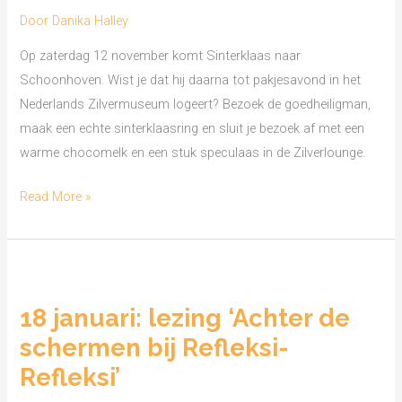
Door
Danika Halley
van
het
Op zaterdag 12 november komt Sinterklaas naar
Zilver
Schoonhoven. Wist je dat hij daarna tot pakjesavond in het
Nederlands Zilvermuseum logeert? Bezoek de goedheiligman,
maak een echte sinterklaasring en sluit je bezoek af met een
warme chocomelk en een stuk speculaas in de Zilverlounge.
Read More »
18
januari:
18 januari: lezing ‘Achter de
lezing
schermen bij Refleksi-
‘Achter
de
Refleksi’
schermen