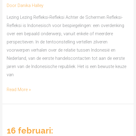
bij
Door
Danika Halley
Refleksi-
Lezing Lezing Refleksi-Refleksi Achter de Schermen Refleksi-
Refleksi’
Refleksi is Indonesisch voor bespiegelingen: een overdenking
over een bepaald onderwerp, vanuit enkele of meerdere
perspectieven. In de tentoonstelling vertellen zilveren
voorwerpen verhalen over de relatie tussen Indonesië en
Nederland, van de eerste handelscontacten tot aan de eerste
jaren van de Indonesische republiek. Het is een bewuste keuze
van
Read More »
16
februari:
16 februari:
Voorstellingsarrangement