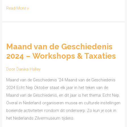
Read More »
Maand
van
Maand van de Geschiedenis
de
2024 – Workshops & Taxaties
Geschiedenis
2024
Door
Danika Halley
–
Workshops
Maand van de Geschiedenis ’24 Maand van de Geschiedenis
&
2024 Echt Nep Oktober staat elk jaar in het teken van de
Taxaties
Maand van de Geschiedenis, en dit jaar is het thema: Echt Nep.
Overal in Nederland organiseren musea en culturele instellingen
boeiende activiteiten rondom dit onderwerp. Zo kun je ook in
het Nederlands Zilvermuseum tijdens