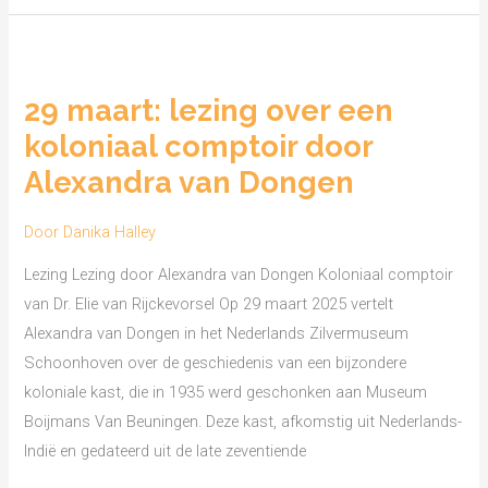
29
maart:
29 maart: lezing over een
lezing
koloniaal comptoir door
over
een
Alexandra van Dongen
koloniaal
comptoir
Door
Danika Halley
door
Lezing Lezing door Alexandra van Dongen Koloniaal comptoir
Alexandra
van Dr. Elie van Rijckevorsel Op 29 maart 2025 vertelt
van
Alexandra van Dongen in het Nederlands Zilvermuseum
Dongen
Schoonhoven over de geschiedenis van een bijzondere
koloniale kast, die in 1935 werd geschonken aan Museum
Boijmans Van Beuningen. Deze kast, afkomstig uit Nederlands-
Indië en gedateerd uit de late zeventiende