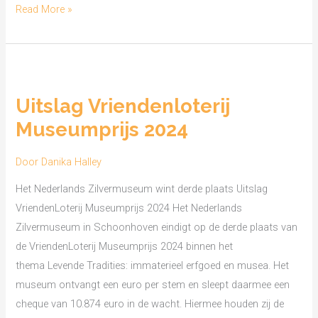
Read More »
Uitslag
Vriendenloterij
Uitslag Vriendenloterij
Museumprijs
Museumprijs 2024
2024
Door
Danika Halley
Het Nederlands Zilvermuseum wint derde plaats Uitslag
VriendenLoterij Museumprijs 2024 Het Nederlands
Zilvermuseum in Schoonhoven eindigt op de derde plaats van
de VriendenLoterij Museumprijs 2024 binnen het
thema Levende Tradities: immaterieel erfgoed en musea. Het
museum ontvangt een euro per stem en sleept daarmee een
cheque van 10.874 euro in de wacht. Hiermee houden zij de