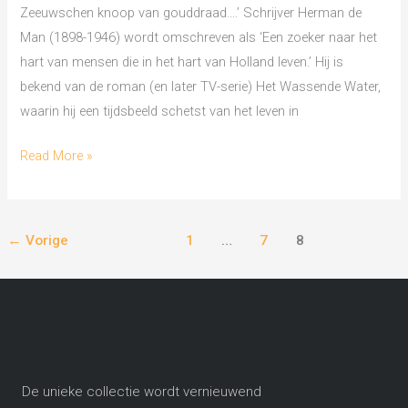
Zeeuwschen knoop van gouddraad….’ Schrijver Herman de
Man (1898-1946) wordt omschreven als ‘Een zoeker naar het
hart van mensen die in het hart van Holland leven.’ Hij is
bekend van de roman (en later TV-serie) Het Wassende Water,
waarin hij een tijdsbeeld schetst van het leven in
Read More »
←
Vorige
1
…
7
8
De unieke collectie wordt vernieuwend