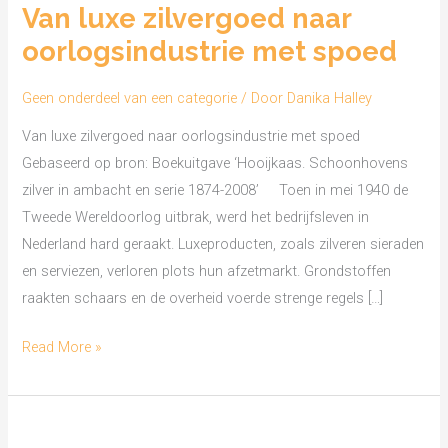
Van luxe zilvergoed naar
zilvergoed
oorlogsindustrie met spoed
naar
oorlogsindustrie
Geen onderdeel van een categorie
/ Door
Danika Halley
met
spoed
Van luxe zilvergoed naar oorlogsindustrie met spoed
Gebaseerd op bron: Boekuitgave ‘Hooijkaas. Schoonhovens
zilver in ambacht en serie 1874-2008’ Toen in mei 1940 de
Tweede Wereldoorlog uitbrak, werd het bedrijfsleven in
Nederland hard geraakt. Luxeproducten, zoals zilveren sieraden
en serviezen, verloren plots hun afzetmarkt. Grondstoffen
raakten schaars en de overheid voerde strenge regels […]
Read More »
De