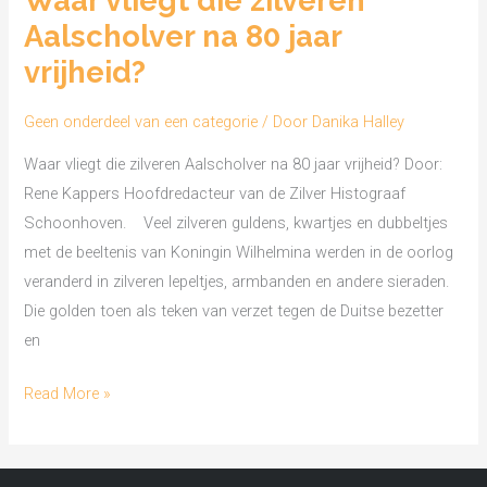
Waar vliegt die zilveren
die
Aalscholver na 80 jaar
zilveren
Aalscholver
vrijheid?
na
80
Geen onderdeel van een categorie
/ Door
Danika Halley
jaar
Waar vliegt die zilveren Aalscholver na 80 jaar vrijheid? Door:
vrijheid?
Rene Kappers Hoofdredacteur van de Zilver Histograaf
Schoonhoven. Veel zilveren guldens, kwartjes en dubbeltjes
met de beeltenis van Koningin Wilhelmina werden in de oorlog
veranderd in zilveren lepeltjes, armbanden en andere sieraden.
Die golden toen als teken van verzet tegen de Duitse bezetter
en
Read More »