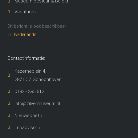
Museum bestuur & beleid
Vacatures
Dit bericht is ook beschikbaar
in:
Nederlands
Contactinformatie:
Kazerneplein 4,
2871 CZ Schoonhoven​
0182 - 385 612
info@zilvermuseum.nl
Nieuwsbrief »
Tripadvisor »