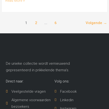
Read More »
1
2
…
6
Volgende
→
De unieke collectie wordt vernieuwend
gepresenteerd in prikkelende thema’s​.
Direct naar:
Volg ons:
Veelgestelde vragen
Facebook
Algemene voorwaarden
Linkedin
bezoekers
Instagram