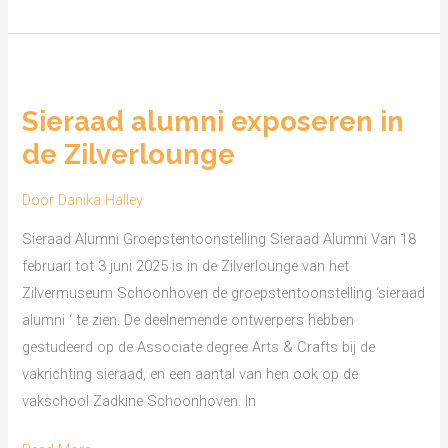
Sieraad
alumni
Sieraad alumni exposeren in
exposeren
de Zilverlounge
in
de
Door
Danika Halley
Zilverlounge
Sieraad Alumni Groepstentoonstelling Sieraad Alumni Van 18
februari tot 3 juni 2025 is in de Zilverlounge van het
Zilvermuseum Schoonhoven de groepstentoonstelling ‘sieraad
alumni ‘ te zien. De deelnemende ontwerpers hebben
gestudeerd op de Associate degree Arts & Crafts bij de
vakrichting sieraad, en een aantal van hen ook op de
vakschool Zadkine Schoonhoven. In