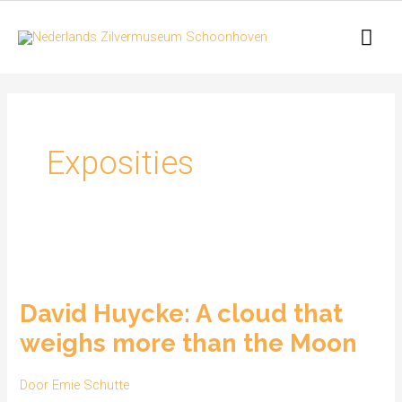
Ga
Hoo
naar
de
inhoud
Exposities
David
Huycke:
David Huycke: A cloud that
A
weighs more than the Moon
cloud
that
Door
Emie Schutte
weighs