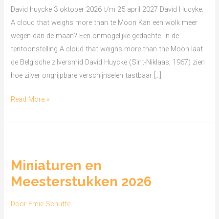
more
David huycke 3 oktober 2026 t/m 25 april 2027 David Hucyke:
than
A cloud that weighs more than te Moon Kan een wolk meer
the
wegen dan de maan? Een onmogelijke gedachte. In de
Moon
tentoonstelling A cloud that weighs more than the Moon laat
de Belgische zilversmid David Huycke (Sint-Niklaas, 1967) zien
hoe zilver ongrijpbare verschijnselen tastbaar […]
Read More »
Miniaturen
en
Miniaturen en
Meesterstukken
Meesterstukken 2026
2026
Door
Emie Schutte