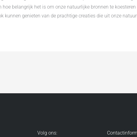
hoe belangrijk het is om onze natuurlijke bronnen te koesteren
ok kunnen genieten van de prachtige creaties die uit onze natuur
Volg ons:
Contactinform