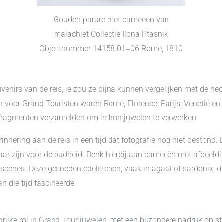
Gouden parure met cameeën van
malachiet Collectie Ilona Ptasnik
Objectnummer 14158.01=06 Rome, 1810
venirs van de reis, je zou ze bijna kunnen vergelijken met de 
voor Grand Touristen waren Rome, Florence, Parijs, Venetië en N
fragmenten verzamelden om in hun juwelen te verwerken.
innering aan de reis in een tijd dat fotografie nog niet bestond
r zijn voor de oudheid. Denk hierbij aan cameeën met afbeeldi
cènes. Deze gesneden edelstenen, vaak in agaat of sardonix, d
n die tijd fascineerde.
rijke rol in Grand Tour juwelen, met een bijzondere nadruk op s