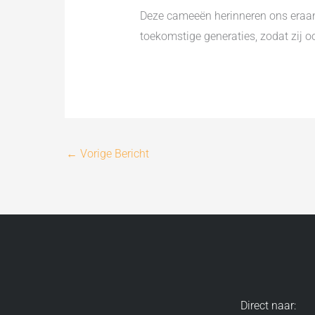
Deze cameeën herinneren ons eraan 
toekomstige generaties, zodat zij o
←
Vorige Bericht
Direct naar: