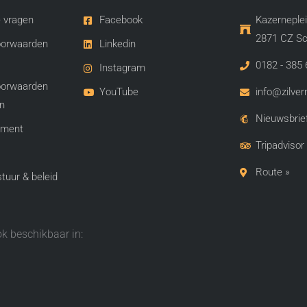
 vragen
Facebook
Kazerneplei
2871 CZ Sc
oorwaarden
Linkedin
0182 - 385 
Instagram
oorwaarden
YouTube
info@zilve
n
Nieuwsbrief
ement
Tripadvisor
Route »
uur & beleid
ook beschikbaar in: