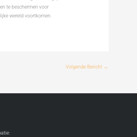
 en te beschermen voor
lijke wereld voortkomen.
Volgende Bericht
→
atie: