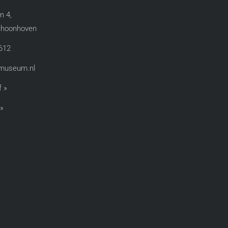
n 4,
hoonhoven​
612
rmuseum.nl
 »
 »