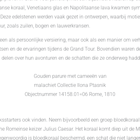
liaanse koraal, Venetiaans glas en Napolitaanse lava kwamen sym
. Deze edelstenen werden vaak gezet in ontwerpen, waarbij moti
uur, zoals zuilen, bogen en lauwerkransen.
een als persoonlijke versiering, maar ook als een manier om verh
atsen en de ervaringen tijdens de Grand Tour. Bovendien waren d
n delen over hun avonturen en de schatten die ze onderweg had
Gouden parure met cameeën van
malachiet Collectie Ilona Ptasnik
Objectnummer 14158.01=06 Rome, 1810
reksstarters ook vinden. Neem bijvoorbeeld een groep bloedkoraa
che Romeinse keizer Julius Caesar. Het koraal komt diep uit de 
enwoordig is bloedkoraal beschermd, een schat die niet langer