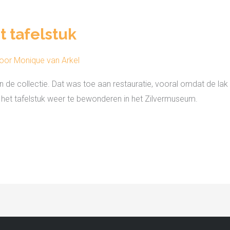
t tafelstuk
Door
Monique van Arkel
in de collectie. Dat was toe aan restauratie, vooral omdat de l
n het tafelstuk weer te bewonderen in het Zilvermuseum.