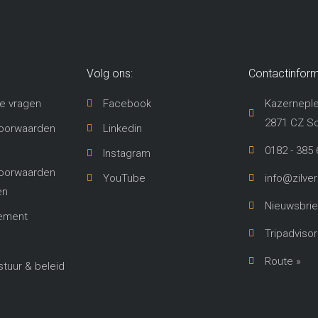
Volg ons:
Contactinform
e vragen
Facebook
Kazerneple
2871 CZ S
oorwaarden
Linkedin
0182 - 385 
Instagram
oorwaarden
YouTube
info@zilve
en
Nieuwsbrie
lement
Tripadvisor
Route »
uur & beleid