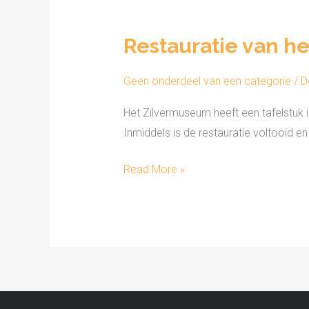
Restauratie
van
Restauratie van he
het
tafelstuk
Geen onderdeel van een categorie
/ 
Het Zilvermuseum heeft een tafelstuk 
Inmiddels is de restauratie voltooid e
Read More »