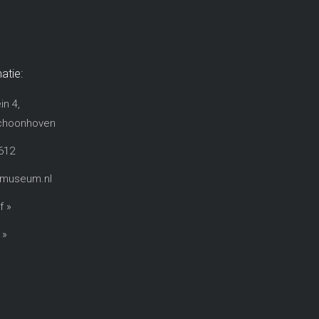
atie:
in 4,
choonhoven​
612
rmuseum.nl
f »
 »