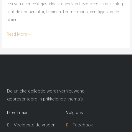
een van de meest gestelde vragen van bezoekers. In deze blog
licht de conservator, Lucinda Timmermans, een tipje van de
sluier.
Read More »
De unieke collectie wordt vernieuwend
gepresenteerd in prikkelende thema’s​.
Direct naar:
Volg ons:
Veelgestelde vragen
Facebook