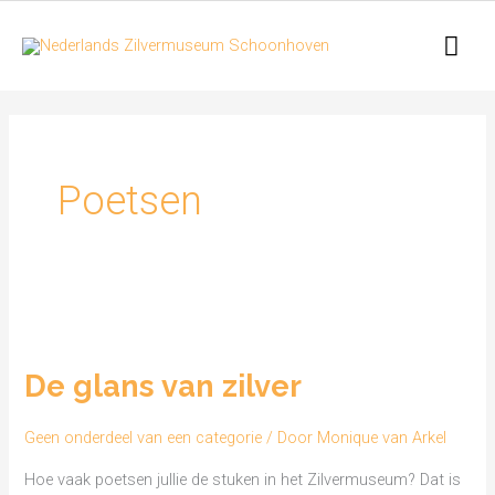
Ga
Hoo
naar
de
inhoud
Poetsen
De
glans
De glans van zilver
van
zilver
Geen onderdeel van een categorie
/ Door
Monique van Arkel
Hoe vaak poetsen jullie de stuken in het Zilvermuseum? Dat is