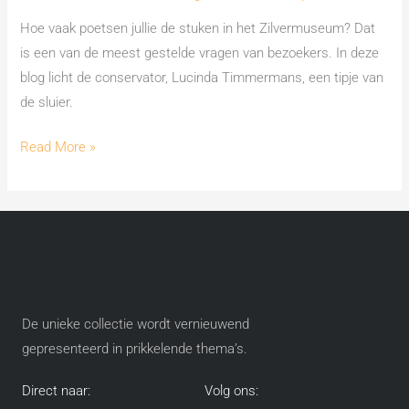
Hoe vaak poetsen jullie de stuken in het Zilvermuseum? Dat
is een van de meest gestelde vragen van bezoekers. In deze
blog licht de conservator, Lucinda Timmermans, een tipje van
de sluier.
Read More »
De unieke collectie wordt vernieuwend
gepresenteerd in prikkelende thema’s​.
Direct naar:
Volg ons: