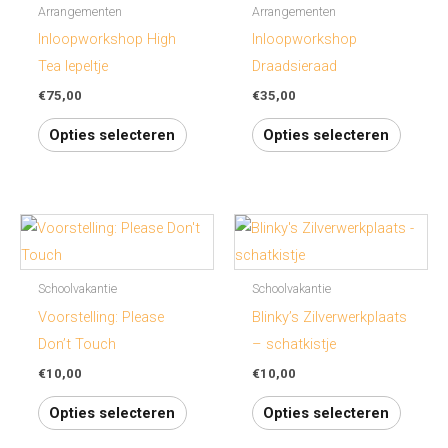
heeft
heeft
Arrangementen
Arrangementen
meerdere
meerde
Inloopworkshop High
Inloopworkshop
variaties.
variatie
Tea lepeltje
Draadsieraad
Deze
Deze
€
75,00
€
35,00
optie
optie
Opties selecteren
Opties selecteren
kan
kan
gekozen
gekoze
worden
worde
op
op
Dit
Dit
de
de
product
produc
productpagina
produc
heeft
heeft
Schoolvakantie
Schoolvakantie
meerdere
meerde
Voorstelling: Please
Blinky’s Zilverwerkplaats
variaties.
variatie
Don’t Touch
– schatkistje
Deze
Deze
€
10,00
€
10,00
optie
optie
Opties selecteren
Opties selecteren
kan
kan
gekozen
gekoze