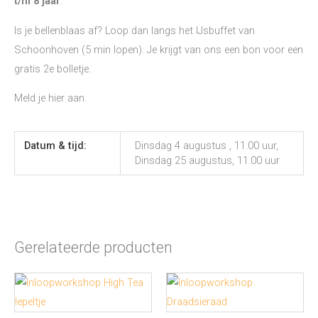
t/m 8 jaar
.
Is je bellenblaas af? Loop dan langs het IJsbuffet van
Schoonhoven (5 min lopen). Je krijgt van ons een bon voor een
gratis 2e bolletje.
Meld je hier aan.
Datum & tijd:
Dinsdag 4 augustus , 11.00 uur,
Dinsdag 25 augustus, 11.00 uur
Gerelateerde producten
Dit
Dit
product
produc