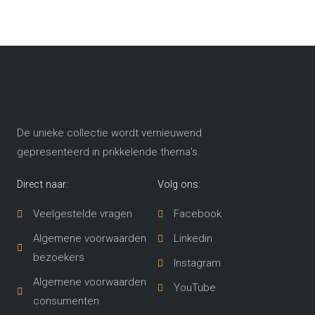
worden
worde
op
op
de
de
productpagina
produc
De unieke collectie wordt vernieuwend
gepresenteerd in prikkelende thema’s​.
Direct naar:
Volg ons:
Veelgestelde vragen
Facebook
Algemene voorwaarden
Linkedin
bezoekers
Instagram
Algemene voorwaarden
YouTube
consumenten