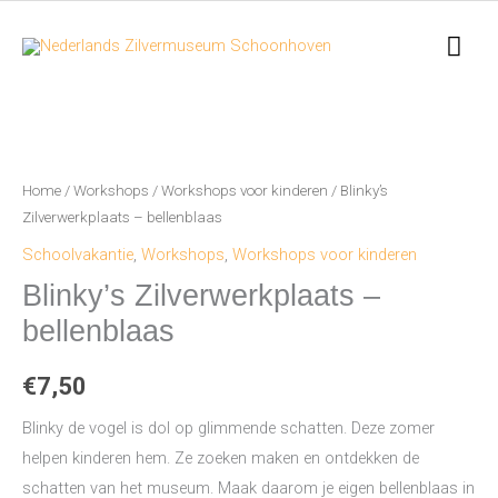
Ga
Hoo
naar
de
inhoud
Blinky’s
Zilverwerkplaats
–
Home
/
Workshops
/
Workshops voor kinderen
/ Blinky’s
bellenblaas
Zilverwerkplaats – bellenblaas
aantal
Schoolvakantie
,
Workshops
,
Workshops voor kinderen
Blinky’s Zilverwerkplaats –
bellenblaas
€
7,50
Blinky de vogel is dol op glimmende schatten. Deze zomer
helpen kinderen hem. Ze zoeken maken en ontdekken de
schatten van het museum. Maak daarom je eigen bellenblaas in