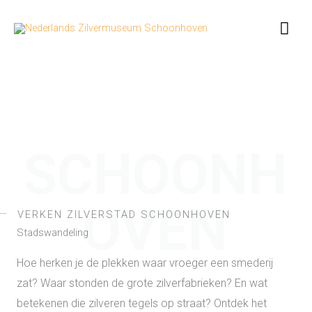
Ga
Hoo
naar
de
inhoud
SCHOONH
OVEN
VERKEN ZILVERSTAD SCHOONHOVEN
Stadswandeling
Hoe herken je de plekken waar vroeger een smederij
zat? Waar stonden de grote zilverfabrieken? En wat
betekenen die zilveren tegels op straat?
Ontdek het