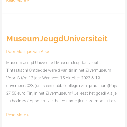
Read More »
MuseumJeugdUniversiteit
MuseumJeugdUniversiteit
Door
Monique van Arkel
Museum Jeugd Universiteit MuseumJeugdUniversiteit
Tintastisch! Ontdek de wereld van tin in het Zilvermuseum
Voor: 8 t/m 12 jaar Wanneer: 15 oktober 2023 & 19
november2023 (dit is een dubbelcollege i.v.m. practicum)Prijs:
27,50 euro Tin, in het Zilvermuseum? Je leest het goed! Als je
tin heelmooi oppoetst ziet het er namelijk net zo mooi uit als
Read More »