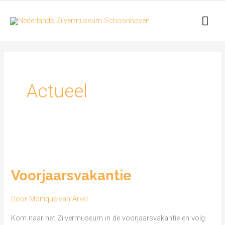
Ga
Hoo
naar
de
inhoud
Actueel
Voorjaarsvakantie
Voorjaarsvakantie
Door
Monique van Arkel
Kom naar het Zilvermuseum in de voorjaarsvakantie en volg