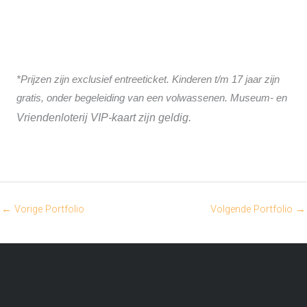
*Prijzen zijn exclusief entreeticket. Kinderen t/m 17 jaar zijn
gratis, onder begeleiding van een volwassenen. Museum- en
Vriendenloterij VIP-kaart
zijn geldig.
←
Vorige Portfolio
Volgende Portfolio
→