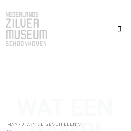
Ga
Hoo
naar
de
inhoud
WAT EEN
MAAND VAN DE GESCHIEDENIS