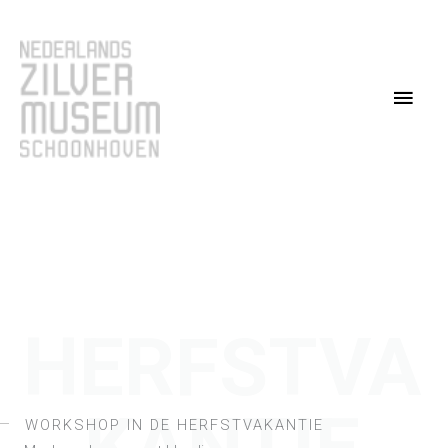
Ga
Hoof
naar
de
inhoud
HERFSTVA
WORKSHOP IN DE HERFSTVAKANTIE