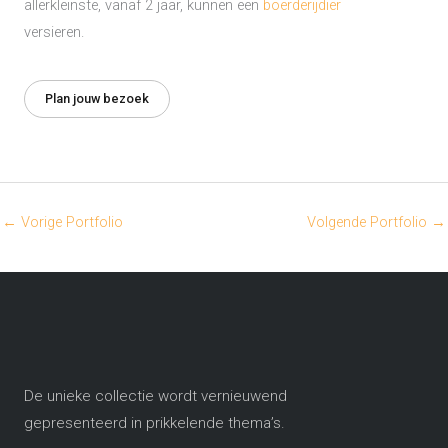
allerkleinste, vanaf 2 jaar, kunnen een
boerderijdier
versieren.
Plan jouw bezoek
←
Vorige Portfolio
Volgende Portfolio
→
De unieke collectie wordt vernieuwend
gepresenteerd in prikkelende thema’s​.