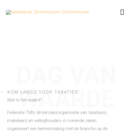
Ga
Hoo
naar
de
inhoud
DAG VAN
WAARDE
KOM LANGS VOOR TAXATIES
Wat is het waard?
Federatie TMV, dé beroepsorganisatie van taxateurs,
makelaars en veilinghouders in roerende zaken,
organiseert een kennismaking met de branche op de