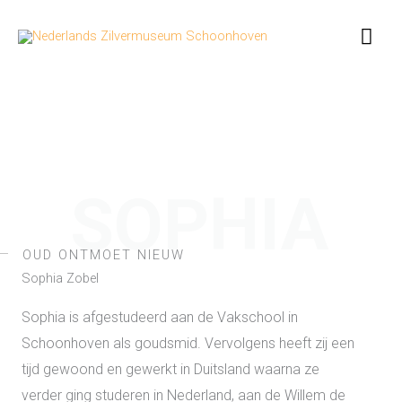
Ga
Hoo
naar
de
inhoud
SOPHIA
OUD ONTMOET NIEUW
Sophia Zobel
Sophia is afgestudeerd aan de Vakschool in
Schoonhoven als goudsmid. Vervolgens heeft zij een
tijd gewoond en gewerkt in Duitsland waarna ze
verder ging studeren in Nederland, aan de Willem de