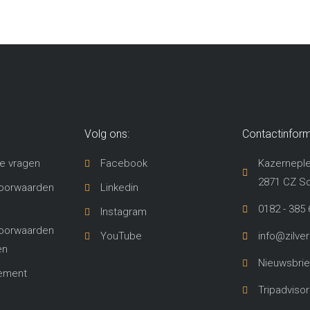
Volg ons:
Contactinform
e vragen
Facebook
Kazerneple
2871 CZ S
oorwaarden
Linkedin
0182 - 385 
Instagram
oorwaarden
YouTube
info@zilve
en
Nieuwsbrie
lement
Tripadvisor