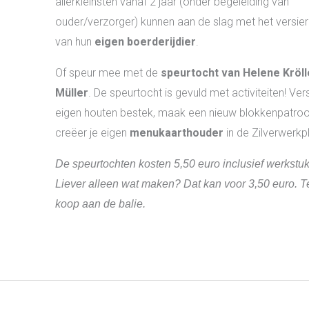
allerkleinsten vanaf 2 jaar (onder begeleiding van
ouder/verzorger) kunnen aan de slag met het versie
van hun
eigen boerderijdier
.
Of speur mee met de
speurtocht van Helene Kröll
Müller
. De speurtocht is gevuld met activiteiten! Vers
eigen houten bestek, maak een nieuw blokkenpatro
creëer je eigen
menukaarthouder
in de Zilverwerkp
De speurtochten kosten 5,50 euro inclusief werkstuk
Liever alleen wat maken? Dat kan voor 3,50 euro. T
koop aan de balie.