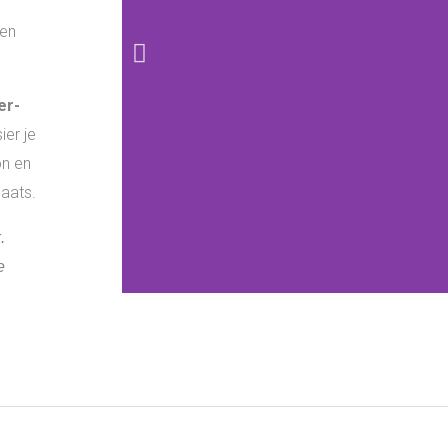
ren
er-
ier je
on en
laats.
.
e