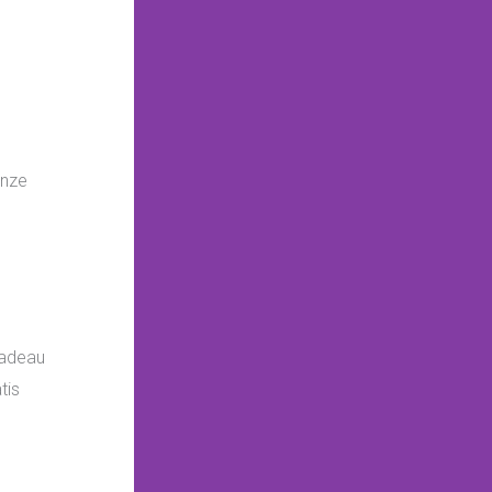
onze
cadeau
tis