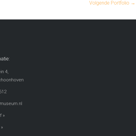
Volgende Portfolio
→
atie:
in 4,
choonhoven​
612
rmuseum.nl
f »
 »