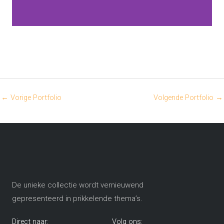
←
Vorige Portfolio
Volgende Portfolio
→
De unieke collectie wordt vernieuwend
gepresenteerd in prikkelende thema’s​.
Direct naar:
Volg ons: