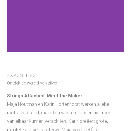
EXPOSITIES
Ontdek de wereld van zilver
Strings
Attached: Meet the Maker
Maja Houtman en Karin Kortenhorst werken allebei
met zilverdraad, maar hun werken zouden niet meer
van elkaar kunnen verschillen. Karin creëert grote,
ruimtelijke objecten, terwijl Maja van heel fijn