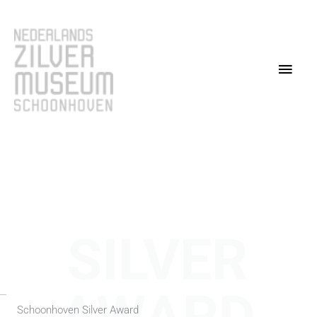
Ga
Hoo
naar
de
inhoud
SILVER
Schoonhoven Silver Award