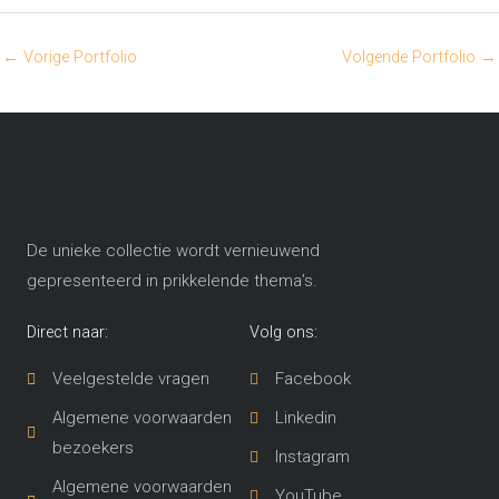
←
Vorige Portfolio
Volgende Portfolio
→
De unieke collectie wordt vernieuwend
gepresenteerd in prikkelende thema’s​.
Direct naar:
Volg ons:
Veelgestelde vragen
Facebook
Algemene voorwaarden
Linkedin
bezoekers
Instagram
Algemene voorwaarden
YouTube