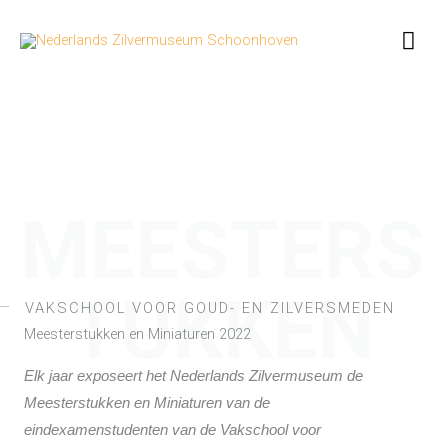
Ga
Hoo
naar
de
inhoud
MEESTERS
TUKKEN
VAKSCHOOL VOOR GOUD- EN ZILVERSMEDEN
Meesterstukken en Miniaturen 2022
Elk jaar exposeert het Nederlands Zilvermuseum de
Meesterstukken en Miniaturen van de
eindexamenstudenten van de Vakschool voor