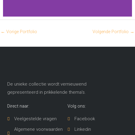
Niels
←
Vorige Portfolio
Volgende Portfolio
→
Peters
De unieke collectie wordt vernieuwend
gepresenteerd in prikkelende thema’s​.
Direct naar:
Volg ons:
Veelgestelde vragen
Facebook
Algemene voorwaarden
Linkedin