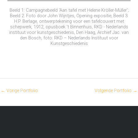
Beeld 1: Campagnebeeld 'Aan tafel met Helene Kröller-Müller';
Beeld 2: Foto door John Wijntjes, Opening expositie; Beeld 3:
H.P. Berlage, ontwerptekening voor een tafelcouvert met
schepwerk, 1912, opusboek 't Binnenhuis, RKD - Nederlands
instituut voor kunstgeschiedenis, Den Haag, Archief Jac. van
den Bosch, foto: RKD – Nederlands Instituut voor
Kunstgeschiedenis
←
Vorige Portfolio
Volgende Portfolio
→