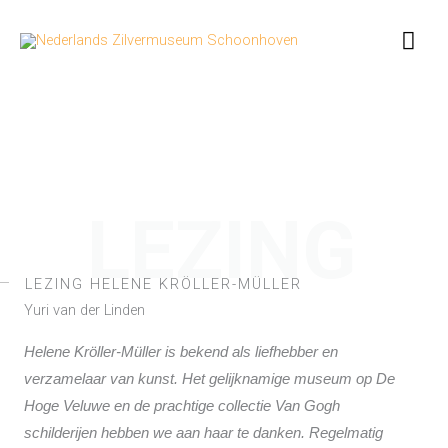
Ga
Hoo
naar
de
inhoud
LEZING
LEZING HELENE KRÖLLER-MÜLLER
Yuri van der Linden
Helene Kröller-Müller is bekend als liefhebber en
verzamelaar van kunst. Het gelijknamige museum op De
Hoge Veluwe en de prachtige collectie Van Gogh
schilderijen hebben we aan haar te danken.
Regelmatig