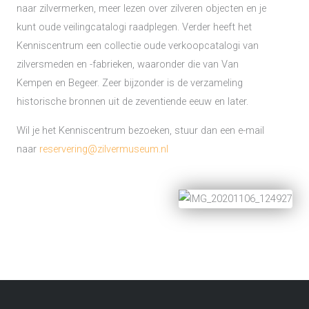
naar zilvermerken, meer lezen over zilveren objecten en je
kunt oude veilingcatalogi raadplegen. Verder heeft het
Kenniscentrum een collectie oude verkoopcatalogi van
zilversmeden en -fabrieken, waaronder die van Van
Kempen en Begeer. Zeer bijzonder is de verzameling
historische bronnen uit de zeventiende eeuw en later.
Wil je het Kenniscentrum bezoeken, stuur dan een e-mail
naar
reservering@zilvermuseum.nl