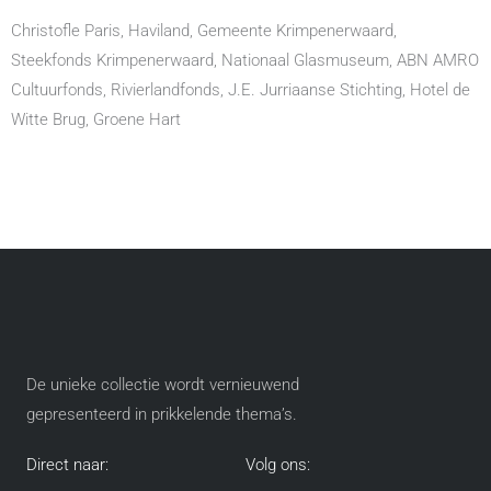
Christofle Paris, Haviland, Gemeente Krimpenerwaard,
Steekfonds Krimpenerwaard, Nationaal Glasmuseum, ABN AMRO
Cultuurfonds, Rivierlandfonds, J.E. Jurriaanse Stichting, Hotel de
Witte Brug, Groene Hart
De unieke collectie wordt vernieuwend
gepresenteerd in prikkelende thema’s​.
Direct naar:
Volg ons: