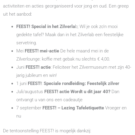
activiteiten en acties georganiseerd voor jong en oud. Een greep
uit het aanbod:
FEEST!
Special in het Zilverla
b; Wil je ook zo’n mooi
gedekte tafel? Maak dan in het Zilverlab een feestelijke
servetring.
Mei
FEEST! mei-actie
De hele maand mei in de
Zilverlounge: koffie met gebak nu slechts € 4,00.
Juni
FEEST! actie
: Feliciteer het Zilvermuseum met zijn 40-
jarig jubileum en win!
1 juni
FEEST!
:
Speciale rondleiding: Feestelijk zilver
Juli/augustus
FEEST!
actie
Wordt u dit jaar 40?
Dan
ontvangt u van ons een cadeautje
7 september
FEEST! – Lezing Tafeletiquette
Vroeger en
nu
De tentoonstelling FEEST! is mogelijk dankzij: