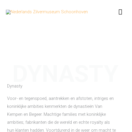
Ga
Hoo
naar
de
inhoud
DYNASTY
Dynasty
Voor- en tegenspoed, aantrekken en afstoten, intriges en
koninklijke ambities kenmerkten de dynastieën Van
Kempen en Begeer. Machtige families met koninklijke
ambities; fabrikanten die de wereld en echte royalty als
hun klanten hadden. Voortdurend in de weer om macht te