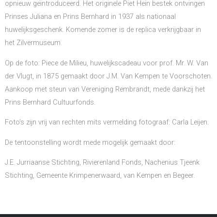
opnieuw geïntroduceerd. Het originele Piet Hein bestek ontvingen
Prinses Juliana en Prins Bernhard in 1937 als nationaal
huwelijksgeschenk. Komende zomer is de replica verkrijgbaar in
het Zilvermuseum.
Op de foto: Piece de Milieu, huwelijkscadeau voor prof. Mr. W. Van
der Vlugt, in 1875 gemaakt door J.M. Van Kempen te Voorschoten.
Aankoop met steun van Vereniging Rembrandt, mede dankzij het
Prins Bernhard Cultuurfonds.
Foto’s zijn vrij van rechten mits vermelding fotograaf: Carla Leijen.
De tentoonstelling wordt mede mogelijk gemaakt door:
J.E. Jurriaanse Stichting, Rivierenland Fonds, Nachenius Tjeenk
Stichting, Gemeente Krimpenerwaard, van Kempen en Begeer.