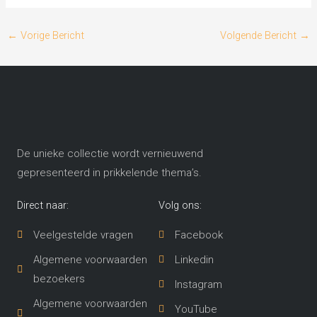
←
Vorige Bericht
Volgende Bericht
→
De unieke collectie wordt vernieuwend
gepresenteerd in prikkelende thema’s​.
Direct naar:
Volg ons:
Veelgestelde vragen
Facebook
Algemene voorwaarden
Linkedin
bezoekers
Instagram
Algemene voorwaarden
YouTube