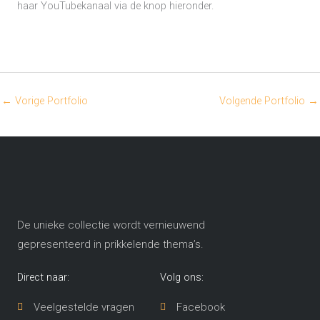
haar YouTubekanaal via de knop hieronder.
←
Vorige Portfolio
Volgende Portfolio
→
De unieke collectie wordt vernieuwend
gepresenteerd in prikkelende thema’s​.
Direct naar:
Volg ons:
Veelgestelde vragen
Facebook