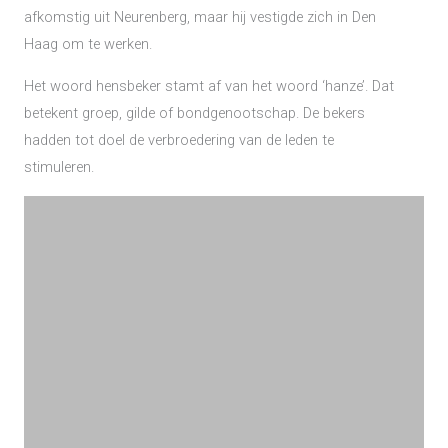
afkomstig uit Neurenberg, maar hij vestigde zich in Den
Haag om te werken.
Het woord hensbeker stamt af van het woord ‘hanze’. Dat
betekent groep, gilde of bondgenootschap. De bekers
hadden tot doel de verbroedering van de leden te
stimuleren.