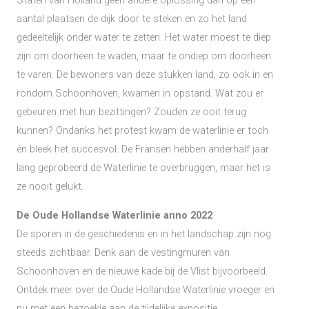
Staten van Holland geen andere oplossing dan op een
aantal plaatsen de dijk door te steken en zo het land
gedeeltelijk onder water te zetten. Het water moest te diep
zijn om doorheen te waden, maar te ondiep om doorheen
te varen. De bewoners van deze stukken land, zo ook in en
rondom Schoonhoven, kwamen in opstand. Wat zou er
gebeuren met hun bezittingen? Zouden ze ooit terug
kunnen? Ondanks het protest kwam de waterlinie er toch
én bleek het succesvol. De Fransen hebben anderhalf jaar
lang geprobeerd de Waterlinie te overbruggen, maar het is
ze nooit gelukt.
De Oude Hollandse Waterlinie anno 2022
De sporen in de geschiedenis en in het landschap zijn nog
steeds zichtbaar. Denk aan de vestingmuren van
Schoonhoven en de nieuwe kade bij de Vlist bijvoorbeeld.
Ontdek meer over de Oude Hollandse Waterlinie vroeger en
nu met een bezoekje aan de tijdelijke expositie.