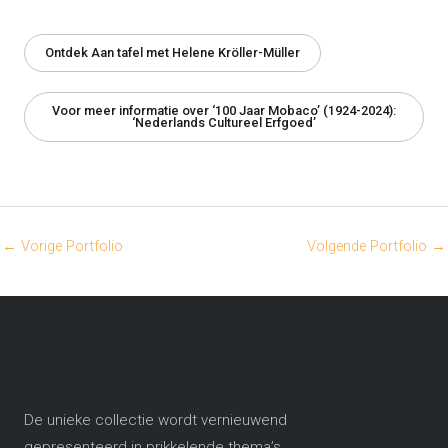
Ontdek Aan tafel met Helene Kröller-Müller
Voor meer informatie over ‘100 Jaar Mobaco’ (1924-2024):
‘Nederlands Cultureel Erfgoed’
←
Vorige Portfolio
Volgende Portfolio
→
De unieke collectie wordt vernieuwend
gepresenteerd in prikkelende thema’s​.