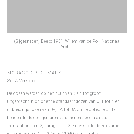
(Bijgesneden) Beeld: 1931, Willem van de Poll, Nationaal
Archief
MOBACO OP DE MARKT
Set & Verkoop
De dozen werden op den duur van klein tot groot
uitgebracht in oplopende standaarddozen van 0, 1 tot 4 en
uitbreidingsdozen van 0A, 1A tot 3A om je collectie uit te
breiden. In de dertiger jaren verschenen speciale sets:
treinstation 1 en 2, garage 1 en 2 en tenslotte de zeldzame
windmolensets 1 en 2. Vanaf 1949 nam Jumbo, een