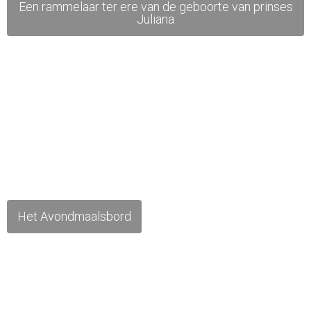
Een rammelaar ter ere van de geboorte van prinses
Juliana
Het Avondmaalsbord