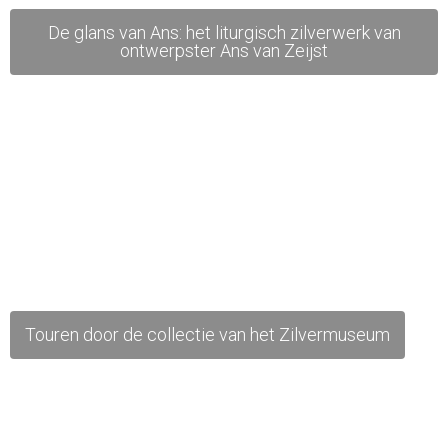
De glans van Ans: het liturgisch zilverwerk van
ontwerpster Ans van Zeijst
Touren door de collectie van het Zilvermuseum