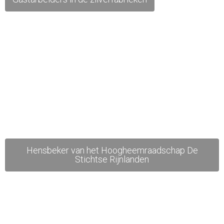
Hensbeker van het Hoogheemraadschap De
Stichtse Rijnlanden