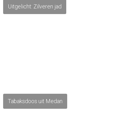
Uitgelicht: Zilveren jad
Tabaksdoos uit Medan