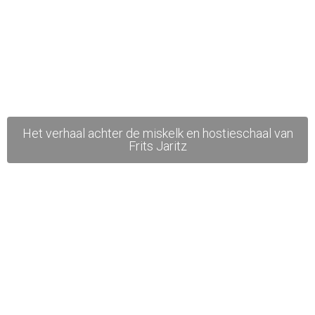
Het verhaal achter de miskelk en hostieschaal van
Frits Jaritz