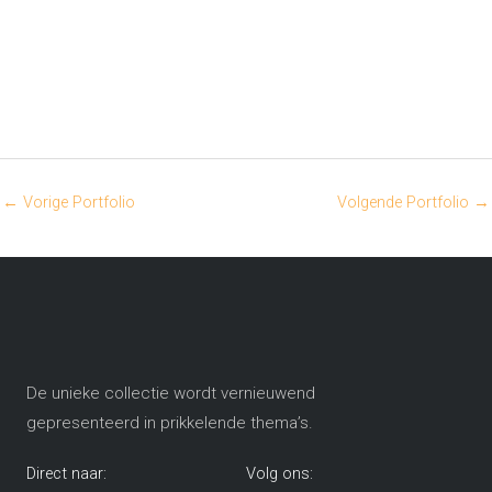
←
Vorige Portfolio
Volgende Portfolio
→
De unieke collectie wordt vernieuwend
gepresenteerd in prikkelende thema’s​.
Direct naar:
Volg ons: