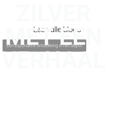
ZILVER
MET EEN
Lees alle blogs
Een bijzondere ontdekking in het depot
VERHAAL