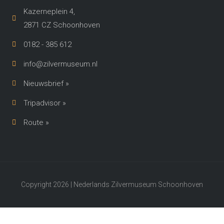
Kazerneplein 4,
2871 CZ Schoonhoven​
0182 - 385 612
info@zilvermuseum.nl
Nieuwsbrief »
Tripadvisor »
Route »
Copyright 2026 | Nederlands Zilvermuseum Schoonhoven