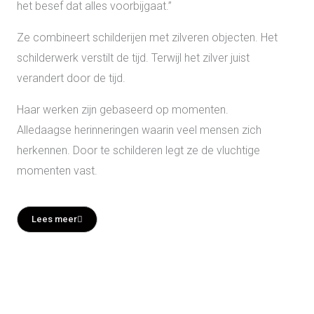
het besef dat alles
voorbijgaat.”
Ze combineert
schilderijen
met zilveren objecten. Het
schilderwerk verstilt de tijd. Terwijl het zilver juist
verandert door de tijd.
Haar werken
zijn gebaseerd op
momenten
.
Alledaagse
herinneringen
waarin veel mensen zich
herkennen
. Door te
schilderen
legt ze de vluchtige
momenten
vast.
Lees meer